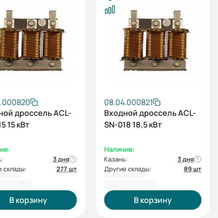
4.000820
08.04.000821
ной дроссель ACL-
Входной дроссель ACL-
5 15 кВт
SN-018 18,5 кВт
ие:
Наличие:
:
3 дня
Казань:
3 дня
 склады:
277 шт
Другие склады:
89 шт
89,46 ₽
14 366,72 ₽
В корзину
В корзину