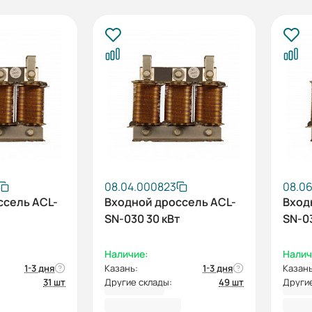
08.04.000823
08.0
ссель ACL-
Входной дроссель ACL-
Вход
SN-030 30 кВт
SN-03
Наличие:
Налич
1-3 дня
Казань:
1-3 дня
Казань
31 шт
Другие склады:
49 шт
Другие
20 109,26 ₽
20 8