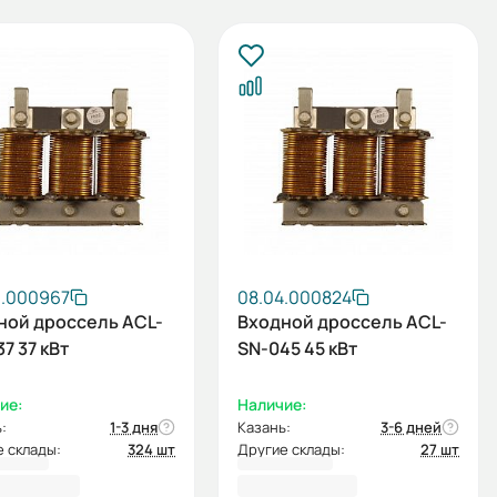
6.000967
08.04.000824
ной дроссель ACL-
Входной дроссель ACL-
7 37 кВт
SN-045 45 кВт
ие:
Наличие:
:
1-3 дня
Казань:
3-6 дней
 склады:
324 шт
Другие склады:
27 шт
25,40 ₽
33 754,96 ₽