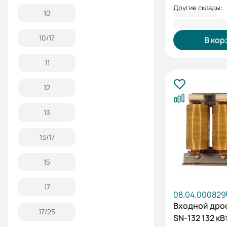
Другие склады:
10
35 909,48 
10/17
В кор
11
12
13
13/17
15
17
08.04.000829
Входной дро
17/25
SN-132 132 кВ