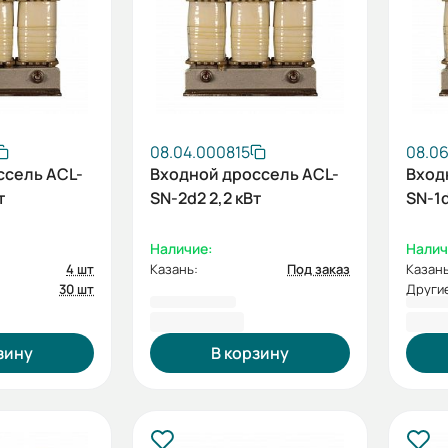
08.04.000815
08.0
ссель ACL-
Входной дроссель ACL-
Вход
т
SN-2d2 2,2 кВт
SN-1d
Наличие:
Налич
4 шт
Казань:
Под заказ
Казань
30 шт
Другие
7 128,46 ₽
7 14
зину
В корзину