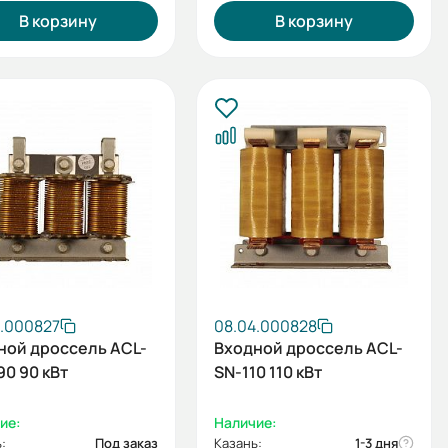
В корзину
В корзину
4.000827
08.04.000828
ной дроссель ACL-
Входной дроссель ACL-
90 90 кВт
SN-110 110 кВт
ие:
Наличие:
:
Под заказ
Казань:
1-3 дня