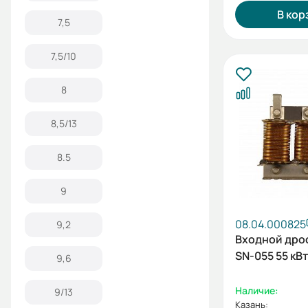
В кор
7,5
7,5/10
8
8,5/13
8.5
9
08.04.000825
9,2
Входной дро
SN-055 55 кВт
9,6
Наличие:
9/13
Казань: