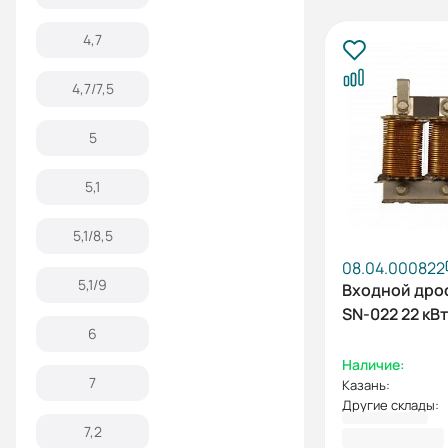
4,7
4,7/7,5
5
5,1
5,1/8,5
08.04.000822
5,1/9
Входной дро
SN-022 22 кВт
6
Наличие:
7
Казань:
Другие склады:
16 521,24 ₽
7,2