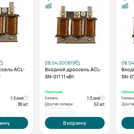
08.04.000819
08.0
ссель ACL-
Входной дроссель ACL-
Вход
т
SN-011 11 кВт
SN-01
Наличие:
Налич
1-3 дня
Казань:
1-3 дня
Казань
38 шт
Другие склады:
52 шт
Другие
₽
11 422,86 ₽
13 2
зину
В корзину