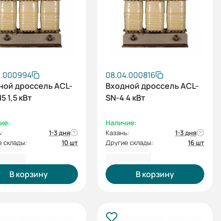
6.000994
08.04.000816
ной дроссель ACL-
Входной дроссель ACL-
5 1,5 кВт
SN-4 4 кВт
ие:
Наличие:
:
1-3 дня
Казань:
1-3 дня
 склады:
10 шт
Другие склады:
16 шт
5,54 ₽
8 621,74 ₽
В корзину
В корзину