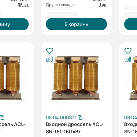
98 шт
Другие склады:
1 шт
₽
41 293,34 ₽
42 4
зину
В корзину
08.04.000830
08.04
ссель ACL-
Входной дроссель ACL-
Вход
т
SN-160 160 кВт
SN-18