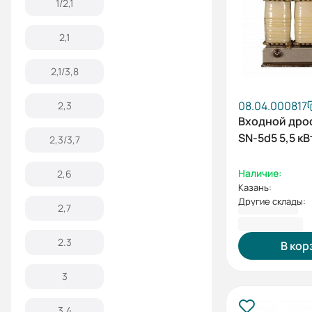
1/2,1
2,1
2,1/3,8
08.04.000817
2,3
Входной дро
SN-5d5 5,5 кВ
2,3/3,7
Наличие:
2,6
Казань:
Другие склады:
2,7
9 339,10 ₽
2.3
В кор
3
3,4