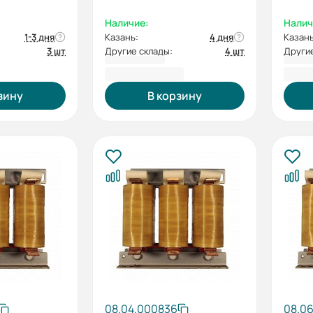
Наличие:
Налич
1-3 дня
Казань:
4 дня
Казань
3 шт
Другие склады:
4 шт
Другие
54 985,40 ₽
61 0
зину
В корзину
08.04.000836
08.0