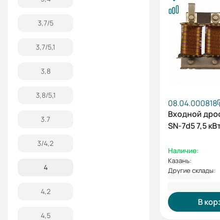
3,7/5
3,7/5,1
3,8
3,8/5,1
08.04.000818
Входной дро
3.7
SN-7d5 7,5 кВ
3/4,2
Наличие:
Казань:
4
Другие склады:
10 420,02 
4,2
В кор
4,5