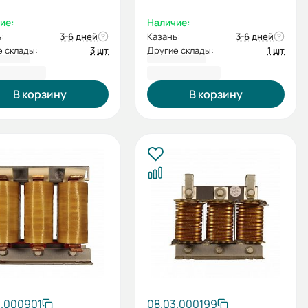
ие:
Наличие:
:
3-6 дней
Казань:
3-6 дней
 склады:
3 шт
Другие склады:
1 шт
86,62 ₽
79 397,60 ₽
В корзину
В корзину
6.000901
08.03.000199