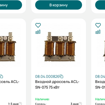
зину
В корзину
08.04.000826
08.0
ссель ACL-
Входной дроссель ACL-
Вход
SN-075 75 кВт
SN-0
Наличие:
Налич
1-3 дня
Казань:
3 дня
Казань