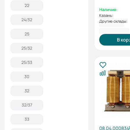
22
Наличие:
Казань:
24/32
Другие склады:
52 788,18 ₽
25
В кор
25/32
25/33
30
32
32/37
33
08.04.000834