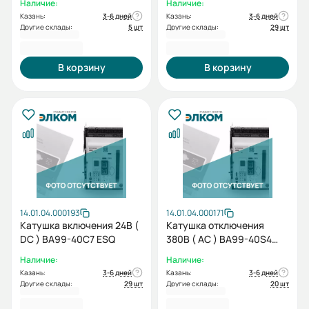
Наличие:
Наличие:
40PBAR3F (компл. стац.
Казань:
3-6 дней
Казань:
3-6 дней
испл. 2шт., 3пол.)
Другие склады:
5 шт
Другие склады:
29 шт
3 859,20 ₽
3 859,20 ₽
В корзину
В корзину
14.01.04.000193
14.01.04.000171
Катушка включения 24В (
Катушка отключения
DC ) BA99-40C7 ESQ
380В ( AC ) BA99-40S4
ESQ
Наличие:
Наличие:
Казань:
3-6 дней
Казань:
3-6 дней
Другие склады:
29 шт
Другие склады:
20 шт
3 859,20 ₽
3 859,20 ₽