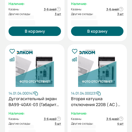
(2шт, от стационарного)
(от стационарного)
Наличие:
Наличие:
Казань:
3-6 дней
Казань:
3-6 дней
Другие склады:
3 шт
Другие склады:
3 шт
2 976,80 ₽
2 976,80 ₽
В корзину
В корзину
14.01.04.000147
14.01.04.000231
Дугогасительный экран
Вторая катушка
ВА99-40AX-03 (Габарит
отключения 220В ( AC )
0)
BA99-40SS2 ESQ
Наличие:
Наличие:
Казань:
3-6 дней
Казань:
3-6 дней
Другие склады:
5 шт
Другие склады:
4 шт
3 086,40 ₽
3 511,20 ₽