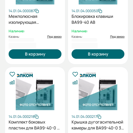
14.01.04.000087
14.01.04.000050
Межполюсная
Блокировка клавиши
изолирующая
ВА99-40 AB
перегородка BA99-
Наличие:
Наличие:
40PBAR3D (компл. выкат.
Казань:
Под заказ
Казань:
Под заказ
испл. 2шт, 3пол.)
2 205,60 ₽
2 481,60 ₽
В корзину
В корзину
14.01.04.000218
14.01.04.000217
Комплект боковых
Крышка дугогасительной
пластин для BA99-40-0 3F
камеры для BA99-40-0 3F