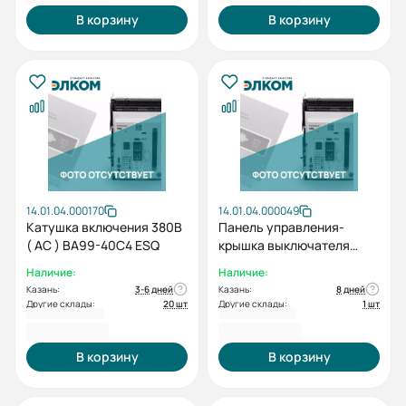
В корзину
В корзину
14.01.04.000170
14.01.04.000049
Катушка включения 380В
Панель управления-
( AC ) BA99-40C4 ESQ
крышка выключателя
габарит C (3200-4000A)
Наличие:
Наличие:
Казань:
3-6 дней
Казань:
8 дней
Другие склады:
20 шт
Другие склады:
1 шт
3 859,20 ₽
4 288,80 ₽
В корзину
В корзину