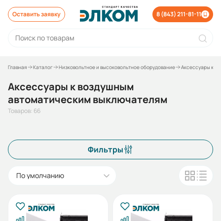
Оставить заявку
8 (843) 211-81-11
Главная
Каталог
Низковольтное и высоковольтное оборудование
Аксессуары к о
Аксессуары к воздушным
автоматическим выключателям
Товаров: 66
Фильтры
По умолчанию