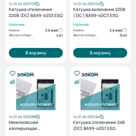
14.01.04.000155
14.01.04.000154
Катушка отключения
Катушка включения 220В
220В (DC) BA99-40S3 ESQ
( DC ) BA99-40C3 ESQ
Наличие:
Наличие:
Казань:
3-6 дней
Казань:
3-6 дней
Другие склады:
4 шт
Другие склады:
13 шт
3 859,20 ₽
3 859,20 ₽
В корзину
В корзину
14.01.04.000088
14.01.04.000194
Межполюсная
Катушка отключения 24В
изолирующая
(DC) BA99-40S7 ESQ
перегородка BA99-