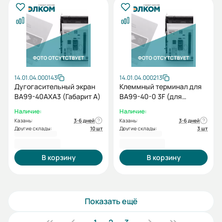
14.01.04.000143
14.01.04.000213
Дугогасительный экран
Клеммный терминал для
ВА99-40AXA3 (Габарит А)
BA99-40-0 3F (для
стационарного)
Наличие:
Наличие:
Казань:
3-6 дней
Казань:
3-6 дней
Другие склады:
10 шт
Другие склады:
3 шт
4 906,80 ₽
4 945,90 ₽
В корзину
В корзину
Показать ещё