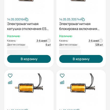
14.05.000164
14.05.05.305744
Электромагнитная
Электромагнитная
катушка отключения ESQ
блокировка включения
S AC/DC110В к BB-12 (M)
ESQ ED2 AC/DC220В к
Наличие:
Наличие:
ВВ-12
Казань:
3-6 дней
Казань:
3-6 дней
Другие склады:
6 шт
Другие склады:
128 шт
2 090,40 ₽
2 125,20 ₽
В корзину
В корзину