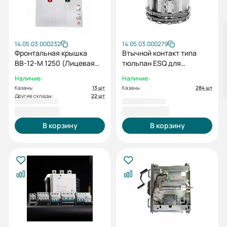
14.05.03.000232
14.05.03.000279
Фронтальная крышка
Втычной контакт типа
ВВ-12-М 1250 (Лицевая
тюльпан ESQ для
панель ВВ-12M 630-
ВВ(D)-12/1250, s-24 (12кВ,
Наличие:
Наличие:
1600А)
630/1250А, 25кА, 24
Казань:
13 шт
Казань:
284 шт
ламели)
Другие склады:
22 шт
1 922,40 ₽
3 050,40 ₽
В корзину
В корзину