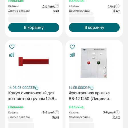
Наличие:
Наличие:
Казань:
3-6 дней
Казань:
3 дня
Другие склады:
4 шт
Другие склады:
18 шт
82,80 ₽
1 045,20 ₽
В корзину
В корзину
14.05.03.000233
14.05.000215
Кожух силиконовый для
Фронтальная крышка
контактной группы 12кВ
ВВ-12 1250 (Лицевая
630А
панель ВВ-12 630-1600А)
Наличие:
Наличие:
Казань:
3-6 дней
Казань:
3-6 дней
Другие склады:
16 шт
Другие склады:
13 шт
1 059,60 ₽
1 922,40 ₽