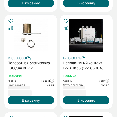
В корзину
В корзину
14.05.000008
14.05.000218
Поворотная блокировка
Неподвижный контакт
ESQ для ВВ-12
12кВ НК35 (12кВ, 630A,
35*82 мм)
Наличие:
Наличие:
Казань:
1-3 дня
Казань:
4 дня
Другие склады:
34 шт
Другие склады:
153 шт
2 509,20 ₽
2 814,00 ₽
В корзину
В корзину