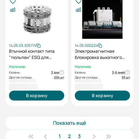
14.05.03.305715
14.05.000224
Втычной контакт типа
Электромагнитная
"тюльпан" ESQ для
блокировка выкатного
ВВ(D)-12/1250, s-30 (12кВ,
элемента ЭБ1 (EAL2 для
Наличие:
Наличие:
1250А, 30 ламелей)
цепного и модульного 12,
Казань:
3 дня
Казань:
3-6 дней
24кВ)
Другие склады:
204 шт
Другие склады:
93 шт
3 920,40 ₽
3 968,40 ₽
В корзину
В корзину
Показать ещё
1
2
3