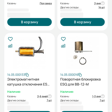
(цепной)
(цепной)
Казань:
Под заказ
Казань:
3 дня
Другие склады:
14 шт
2 258,40 ₽
2 258,40 ₽
В корзину
В корзину
14.05.000133
14.05.000016
Электромагнитная
Поворотная блокировка
катушка отключения ESQ
ESQ для ВВ-12-М
S AC/DC220В к ВB-12 (M)
Наличие:
Наличие:
Казань:
3-6 дней
Казань:
1-3 дня
Другие склады:
7 шт
Другие склады:
7 шт
2 258,40 ₽
2 296,80 ₽