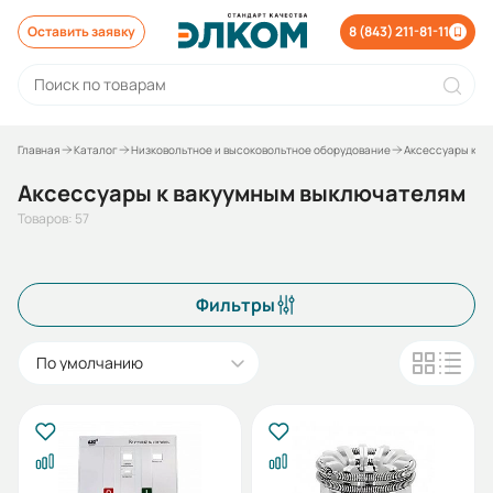
Оставить заявку
8 (843) 211-81-11
Главная
Каталог
Низковольтное и высоковольтное оборудование
Аксессуары к о
Аксессуары к вакуумным выключателям
Товаров: 57
Фильтры
По умолчанию