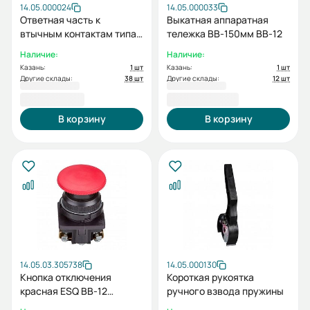
14.05.000024
14.05.000033
Ответная часть к
Выкатная аппаратная
втычным контактам типа
тележка ВВ-150мм ВВ-12
«тюльпан» ESQ для
Наличие:
Наличие:
ВВ(D)-12/630 (Изоляция
Казань:
1 шт
Казань:
1 шт
неподвижного контакта
Другие склады:
38 шт
Другие склады:
12 шт
сапог)
5 442,00 ₽
25 488,00 ₽
В корзину
В корзину
14.05.03.305738
14.05.000130
Кнопка отключения
Короткая рукоятка
красная ESQ BB-12
ручного взвода пружины
(цепной механизм)