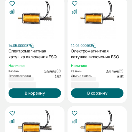
14.05.000087
14.05.000163
Электромагнитная
Электромагнитная
катушка включения ESQ C
катушка включения ESQ C
AC/DC110В к BB-12
AC/DC110В к BB-12 (M)
Наличие:
Наличие:
(цепной)
Казань:
3-6 дней
Казань:
3-6 дней
Другие склады:
3 шт
Другие склады:
4 шт
2 090,40 ₽
2 090,40 ₽
В корзину
В корзину