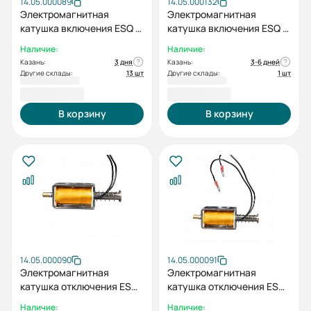
14.05.000089
14.05.000132
Электромагнитная
Электромагнитная
катушка включения ESQ C
катушка включения ESQ C
AC/DC220В к BB-12
AC/DC220В к BB-12 (M)
Наличие:
Наличие:
(цепной)
Казань:
3 дня
Казань:
3-6 дней
Другие склады:
13 шт
Другие склады:
1 шт
2 258,40 ₽
2 258,40 ₽
В корзину
В корзину
14.05.000090
14.05.000091
Электромагнитная
Электромагнитная
катушка отключения ESQ
катушка отключения ESQ
S AC/DC110В к BB-12
S AC/DC220В к ВB-12
Наличие:
Наличие: