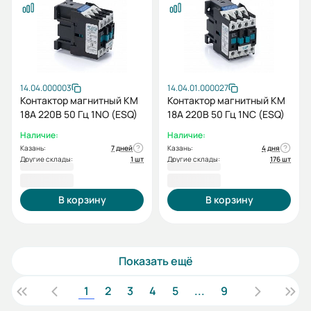
14.04.000003
14.04.01.000027
Контактор магнитный КМ
Контактор магнитный КМ
18А 220В 50 Гц 1NO (ESQ)
18А 220В 50 Гц 1NC (ESQ)
Наличие:
Наличие:
Казань:
7 дней
Казань:
4 дня
Другие склады:
1 шт
Другие склады:
176 шт
884,40 ₽
884,40 ₽
В корзину
В корзину
Показать ещё
1
2
3
4
5
...
9