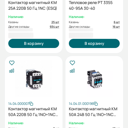
Контактор магнитный КМ
Тепловое реле РТ 3355
25А 220В 50 Гц 1NC (ESQ)
40-95А 30-40
Наличие:
Наличие:
Казань:
25 шт
Казань:
6 шт
Другие склады:
934 шт
Другие склады:
16 шт
1 365,60 ₽
2 113,20 ₽
В корзину
В корзину
14.04.000007
14.04.01.000196
Контактор магнитный КМ
Контактор магнитный КМ
50А 220В 50 Гц 1NO+1NC
50А 24B 50 Гц 1NO+1NC
(ESQ)
(ESQ)
Наличие:
Наличие: