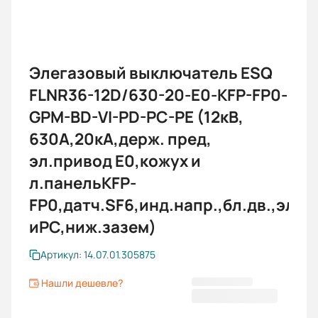
Элегазовый выключатель ESQ
FLNR36-12D/630-20-E0-KFP-FP0-
GPM-BD-VI-PD-PC-PE (12кВ,
630А,20кА,держ. пред,
эл.привод E0,кожух и
л.панельKFP-
FP0,датч.SF6,инд.напр.,бл.дв.,эл.м
иPC,ниж.зазем)
Артикул: 14.07.01.305875
Нашли дешевле?
221 710,80 ₽