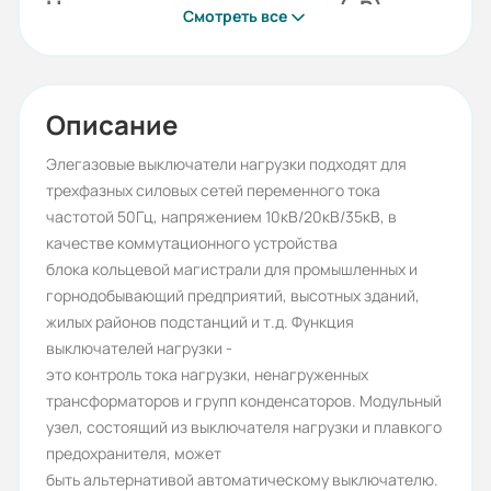
Номинальное напряжение (кВ):
Смотреть все
12
Номинальный ток (А):
630
Описание
Гарантия, лет:
Элегазовые выключатели нагрузки подходят для
трехфазных силовых сетей переменного тока
2,5
частотой 50Гц, напряжением 10кВ/20кВ/35кВ, в
Срок службы, лет:
качестве коммутационного устройства
блока кольцевой магистрали для промышленных и
30
горнодобывающий предприятий, высотных зданий,
Вес (кг):
жилых районов подстанций и т.д. Функция
выключателей нагрузки -
87.1
это контроль тока нагрузки, ненагруженных
Габариты (ШхВхГ, м):
трансформаторов и групп конденсаторов. Модульный
узел, состоящий из выключателя нагрузки и плавкого
0.47x0.985x0.685
предохранителя, может
быть альтернативой автоматическому выключателю.